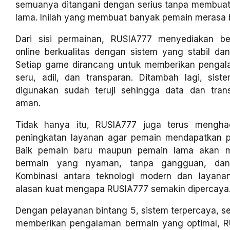
semuanya ditangani dengan serius tanpa membu
lama. Inilah yang membuat banyak pemain merasa 
Dari sisi permainan, RUSIA777 menyediakan be
online berkualitas dengan sistem yang stabil da
Setiap game dirancang untuk memberikan penga
seru, adil, dan transparan. Ditambah lagi, si
digunakan sudah teruji sehingga data dan tran
aman.
Tidak hanya itu, RUSIA777 juga terus menghad
peningkatan layanan agar pemain mendapatkan p
Baik pemain baru maupun pemain lama akan m
bermain yang nyaman, tanpa gangguan, dan
Kombinasi antara teknologi modern dan layana
alasan kuat mengapa RUSIA777 semakin dipercaya
Dengan pelayanan bintang 5, sistem terpercaya, s
memberikan pengalaman bermain yang optimal, RU