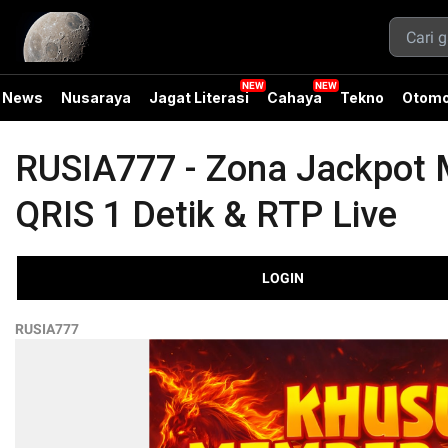
News
Nusaraya
Jagat Literasi
Cahaya
Tekno
Otomo
RUSIA777 - Zona Jackpot M
QRIS 1 Detik & RTP Live
LOGIN
RUSIA777